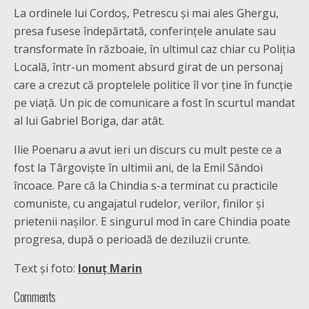
La ordinele lui Cordoș, Petrescu și mai ales Ghergu,
presa fusese îndepărtată, conferințele anulate sau
transformate în războaie, în ultimul caz chiar cu Poliția
Locală, într-un moment absurd girat de un personaj
care a crezut că proptelele politice îl vor ține în funcție
pe viață. Un pic de comunicare a fost în scurtul mandat
al lui Gabriel Boriga, dar atât.
Ilie Poenaru a avut ieri un discurs cu mult peste ce a
fost la Târgoviște în ultimii ani, de la Emil Săndoi
încoace. Pare că la Chindia s-a terminat cu practicile
comuniste, cu angajatul rudelor, verilor, finilor și
prietenii nașilor. E singurul mod în care Chindia poate
progresa, după o perioadă de deziluzii crunte.
Text și foto:
Ionuț Marin
Comments