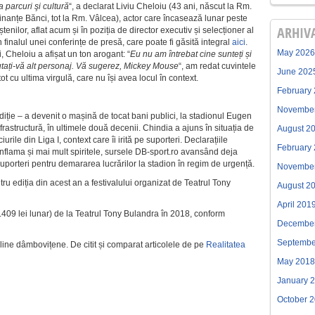
 parcuri şi cultură
“, a declarat Liviu Cheloiu (43 ani, născut la Rm.
inanțe Bănci, tot la Rm. Vâlcea), actor care încasează lunar peste
ARHIV
tenilor, aflat acum și în poziția de director executiv și selecționer al
în finalul unei conferințe de presă, care poate fi găsită integral
aici
.
May 2026
i, Cheloiu a afișat un ton arogant: “
Eu nu am întrebat cine sunteți și
utați-vă alt personaj. Vă sugerez, Mickey Mouse
“, am redat cuvintele
June 202
tot cu ultima virgulă, care nu își avea locul în context.
February
Novembe
ediție – a devenit o mașină de tocat bani publici, la stadionul Eugen
nfrastructură, în ultimele două decenii. Chindia a ajuns în situația de
August 2
rile din Liga I, context care îi irită pe suporteri. Declarațiile
February
 inflama și mai mult spiritele, sursele DB-sport.ro avansând deja
porteri pentru demararea lucrărilor la stadion în regim de urgență.
Novembe
ntru ediția din acest an a festivalului organizat de Teatrul Tony
August 2
April 201
.409 lei lunar) de la Teatrul Tony Bulandra în 2018, conform
Decembe
Septembe
on-line dâmbovițene. De citit și comparat articolele de pe
Realitatea
May 2018
January 
October 