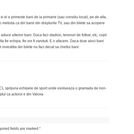
i el e primeste bani de la primarie (sau consiliu local), pe de alta,
o metoda ca din banii din drepturile TV, sau din bilete sa acopere
 aduce ulterior bani. Daca faci stadion, terenuri de fotbal, etc, copii
lta fie echipa, fie vor fi vanduti. E o afacere. Daca doar aloci bani
 investitia din bilete nu faci decat sa cheltui bani.
 si CL sprijuna echipele de sport unde evolueaza o gramada de non-
aptul ca actorul e din Valcea
uired fields are marked
*