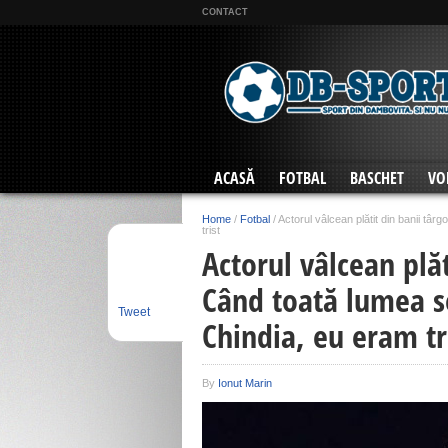
CONTACT
ACASĂ
FOTBAL
BASCHET
VO
Home
/
Fotbal
/
Actorul vâlcean plătit din banii tâ
trist
Actorul vâlcean plăt
Când toată lumea s
Tweet
Chindia, eu eram tr
By
Ionut Marin