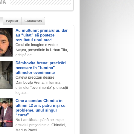
MA
Popular
Comments
Au mulțumit primarului, dar
au “uitat” să posteze
rezultatul unui meci
Omul din imagine e Andrei
Ivașcu, președinte la Urban Titu,
echipă de...
Dâmbovița Arena: precizări
necesare în “lumina”
ultimelor evenimente
Câteva precizări despre
Dâmbovița Arena, în lumina
ultimelor “evenimente” și discuții
legate...
Cine a condus Chindia în
ultimii 12 ani: patru inși cu
probleme, unul singur
“curat”
Nu l-am lăudat până acum pe
actualul președinte al Chindiei,
Marius Pavel...