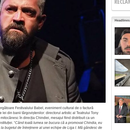
RECLA
Headlines
ergătoare Festivalului Babel, eveniment cultural de o factură
lei din banii târgoviștenilor: directorul artistic al Teatrului Tony
mitocănesc în direcția Chindiei, mesajul fiind distribuit ca un
tituției. “
Când toată lumea se bucura că a promovat Chindia, eu
 la bugetul de întreținere al unei echipe de Liga I. Mă gândesc de