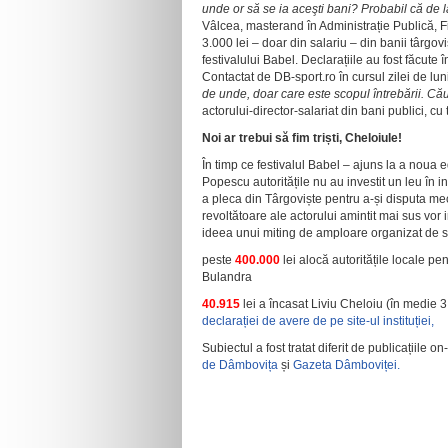
unde or să se ia aceşti bani? Probabil că de la
Vâlcea, masterand în Administrație Publică, F
3.000 lei – doar din salariu – din banii târgoviș
festivalului Babel. Declarațiile au fost făcute 
Contactat de DB-sport.ro în cursul zilei de lun
de unde, doar care este scopul întrebării. Că
actorului-director-salariat din bani publici, cu 
Noi ar trebui să fim triști, Cheloiule!
În timp ce festivalul Babel – ajuns la a noua 
Popescu autoritățile nu au investit un leu în i
a pleca din Târgoviște pentru a-și disputa meciu
revoltătoare ale actorului amintit mai sus vor
ideea unui miting de amploare organizat de su
peste
400.000
lei alocă autoritățile locale pe
Bulandra
40.915
lei a încasat Liviu Cheloiu (în medie 3
declarației de avere de pe site-ul instituției,
Subiectul a fost tratat diferit de publicațiile 
de Dâmbovița
și
Gazeta Dâmboviței.