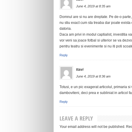
June 4, 2019 at 8:35 am
Domnul are si nu are dreptate. Pe de-o parte, s
nu stiu exact cum sta treaba dar poate exista 
datoria.
Daca am privi in modul captialist, investitia va
vor veni sa joace fotbal si ulterior se va dezvo
pentru teatru si evenimente si nu iti poti scoate
Reply
ttavi
June 4, 2019 at 8:36 am
Totusi, e un pic exagerat articolul, primaria
damboviteni, deci prea e subliniat in articol f
Reply
LEAVE A REPLY
Your email address will not be published.
Req