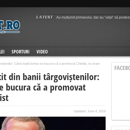
Au mulțumit primarului, dar au “uitat” să postez
Dâmbovița Arena: precizări necesare în “lumin
Cine a condus Chindia în ultimii 12 ani: patru i
Atacuri mizerabile împotriva investitorului de 
Amintiri de acum 3 ani. De ce nu s-a jucat Chin
Două luni până la decolăm la Istanbul! Se împli
unei națiuni?
2-2 în Scoția, totul se joacă la București! Abe
Opinie: Ecou după controversata tragere la sor
Luka Modric la primul meci oficial la AC Milan
LEI
SPORTURI
VIDEO
CRONICĂ DE VICTORIE, Chindia – Șelimbăr 
rgoviștenilor: Când toată lumea se bucura că a promovat Chindia, eu eram
FACEB
it din banii târgoviștenilor:
e bucura că a promovat
ist
Updated: June 4, 2019