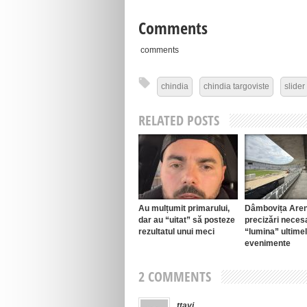
Comments
comments
chindia
chindia targoviste
slider
RELATED POSTS
Au mulțumit primarului,
Dâmbovița Aren
dar au “uitat” să posteze
precizări neces
rezultatul unui meci
“lumina” ultime
evenimente
2 COMMENTS
ttavi