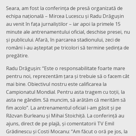
Seara, am fost la conferința de presă organizată de
echipa națională – Mircea Lucescu și Radu Drăgușin
au venit în fața jurnaliștilor – iar apoi la primele 15
minute ale antrenamentului oficial, deschise presei, nu
și publicului. Afară, în parcarea stadionului, zeci de
români i-au așteptat pe tricolori să termine ședința de
pregătire.
Radu Drăgușin: “Este o responsabilitate foarte mare
pentru noi, reprezentăm țara și trebuie să o facem cât
mai bine. Obiectivul nostru este calificarea la
Campionatul Mondial. Pentru asta tragem cu toții, la
asta ne gândim. Să muncim, să arătăm că merităm să
fim acolo”. La antrenamentul oficial i-am găsit și pe
Răzvan Burleanu și Mihai Stoichiță. La conferință au
ajuns, direct de pe plajă, și comentatorii TV Emil
Grădinescu și Costi Mocanu: “Am făcut o oră pe jos, la