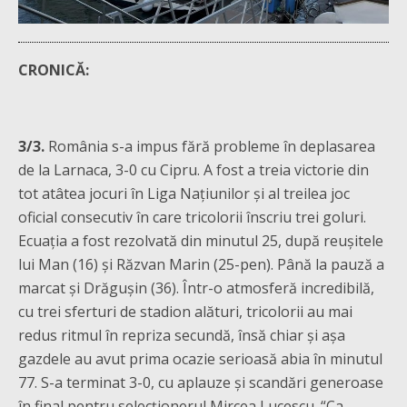
CRONICĂ:
3/3.
România s-a impus fără probleme în deplasarea
de la Larnaca, 3-0 cu Cipru. A fost a treia victorie din
tot atâtea jocuri în Liga Națiunilor și al treilea joc
oficial consecutiv în care tricolorii înscriu trei goluri.
Ecuația a fost rezolvată din minutul 25, după reușitele
lui Man (16) și Răzvan Marin (25-pen). Până la pauză a
marcat și Drăgușin (36). Într-o atmosferă incredibilă,
cu trei sferturi de stadion alături, tricolorii au mai
redus ritmul în repriza secundă, însă chiar și așa
gazdele au avut prima ocazie serioasă abia în minutul
77. S-a terminat 3-0, cu aplauze și scandări generoase
în final pentru selecționerul Mircea Lucescu. “Ca