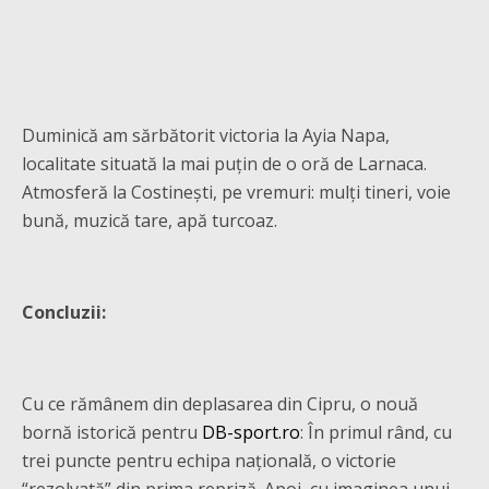
Duminică am sărbătorit victoria la Ayia Napa,
localitate situată la mai puțin de o oră de Larnaca.
Atmosferă la Costinești, pe vremuri: mulți tineri, voie
bună, muzică tare, apă turcoaz.
Concluzii:
Cu ce rămânem din deplasarea din Cipru, o nouă
bornă istorică pentru
DB-sport.ro
: În primul rând, cu
trei puncte pentru echipa națională, o victorie
“rezolvată” din prima repriză. Apoi, cu imaginea unui