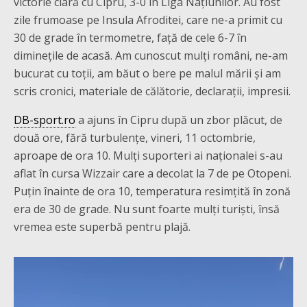
victorie clară cu Cipru, 3-0 în Liga Națiunilor. Au fost
zile frumoase pe Insula Afroditei, care ne-a primit cu
30 de grade în termometre, față de cele 6-7 în
diminețile de acasă. Am cunoscut mulți români, ne-am
bucurat cu toții, am băut o bere pe malul mării și am
scris cronici, materiale de călătorie, declarații, impresii.
DB-sport.ro
a ajuns în Cipru după un zbor plăcut, de
două ore, fără turbulențe, vineri, 11 octombrie,
aproape de ora 10. Mulți suporteri ai naționalei s-au
aflat în cursa Wizzair care a decolat la 7 de pe Otopeni.
Puțin înainte de ora 10, temperatura resimțită în zonă
era de 30 de grade. Nu sunt foarte mulți turiști, însă
vremea este superbă pentru plajă.