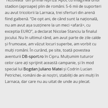
stadion (aproape) plin de români. 5-6 mii de suporteri
au avut tricolorii la Larnaca, trei sferturi din arenă
fiind galbenă. “De opt ani, de când sunt la națională,
nu am avut așa susținere la un meci <afară>, cu
exceptia EURO”, a declarat Nicolae Stanciu la finalul
jocului. Nu în ultimul rând, am avut parte de zile calde
și frumoase, am văzut locuri superbe, am vorbit cu
mulți români. În curând, pe site, toată povestea
aventurii
DB-sport.ro
în Cipru. Mulțumim tuturor
celor care ați sprijinit această campanie, și în mod
special lui
Bogdan Juliano Matei
și Codrin Lucian
Petrichei, români de-ai noștri, stabiliți de ani mulți în
Larnaca, dar care nu au uitat de unde au plecat.