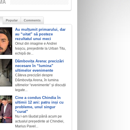
MA
Popular
Comments
Au mulțumit primarului, dar
au “uitat” să posteze
rezultatul unui meci
Omul din imagine e Andrei
Ivașcu, președinte la Urban Titu,
echipă de...
Dâmbovița Arena: precizări
necesare în “lumina”
ultimelor evenimente
Câteva precizări despre
Dâmbovița Arena, în lumina
ultimelor “evenimente” și discuții
legate...
Cine a condus Chindia în
ultimii 12 ani: patru inși cu
probleme, unul singur
“curat”
Nu l-am lăudat până acum pe
actualul președinte al Chindiei,
Marius Pavel...