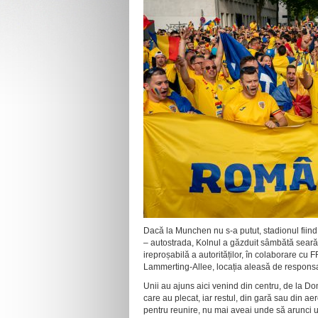
Dacă la Munchen nu s-a putut, stadionul fiind 
– autostrada, Kolnul a găzduit sâmbătă seară 
ireproșabilă a autorităților, în colaborare cu 
Lammerting-Allee, locația aleasă de responsab
Unii au ajuns aici venind din centru, de la Dom
care au plecat, iar restul, din gară sau din a
pentru reunire, nu mai aveai unde să arunci un