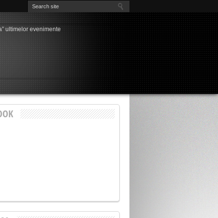
a” ultimelor evenimente
nși cu probleme, unul singur “curat”
la Chindia, Marius Pavel
dia – Petrolul la Târgoviște
nește visul de (aproape) trei decenii al
rdeen – FCSB, play-off-ul Europa League!
ți pentru play-off-ul Cupei României
3-1
e rezultatul unui meci
OOK