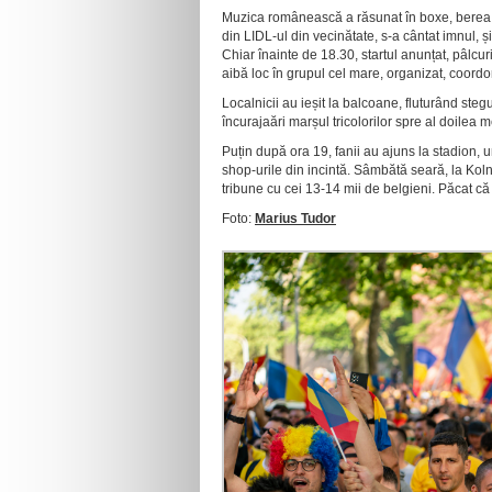
Muzica românească a răsunat în boxe, berea a 
din LIDL-ul din vecinătate, s-a cântat imnul, ș
Chiar înainte de 18.30, startul anunțat, pâlcu
aibă loc în grupul cel mare, organizat, coord
Localnicii au ieșit la balcoane, fluturând stegu
încurajaări marșul tricolorilor spre al doilea m
Puțin după ora 19, fanii au ajuns la stadion, un
shop-urile din incintă. Sâmbătă seară, la Koln
tribune cu cei 13-14 mii de belgieni. Păcat că
Foto:
Marius Tudor