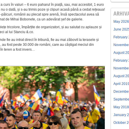
curs în valuri – 6 euro paharul în piață, sau, mai accesibil, 1 euro
i nu o dată, și s-au trimis poze și clipuri acasă până a cedat rețeaua!
ARHIV
ri-pâlcuri, românii au plecat spre arenă, însă spectacolul avea să
onat de Mihai Bobonete, ca un adevărat șef de galerie.
May 2026
lețe tricolore, împărțite de organizatori, și au salutat cu aplauze și
June 202
eci al lui Stanciu &.co.
February
de fie au intrat direct în tribună, fie au mai zăbovit la terasele și
, au fost peste 30.000 de români, care au câștigat meciul din
Novembe
 în teren a fost invers…
August 2
February
Novembe
August 2
April 201
Decembe
Septembe
May 2018
January 
October 