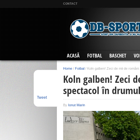
CONTACT
ACASĂ
FOTBAL
BASCHET
VO
Home
/
Fotbal
/
Koln galben! Zeci de mii de români 
Koln galben! Zeci d
spectacol în drumul
Tweet
By
Ionut Marin