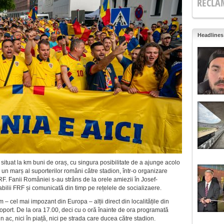
RECLA
Headlines
situat la km buni de oraș, cu singura posibilitate de a ajunge acolo
un marș al suporterilor români către stadion, într-o organizare
FRF. Fanii României s-au strâns de la orele amiezii în Josef-
ilii FRF și comunicată din timp pe rețelele de socializaere.
 – cel mai impozant din Europa – alții direct din localitățile din
eroport. De la ora 17.00, deci cu o oră înainte de ora programată
 ac, nici în piață, nici pe strada care ducea către stadion.