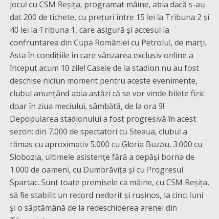
jocul cu CSM Reșița, programat mâine, abia dacă s-au
dat 200 de tichete, cu prețuri între 15 lei la Tribuna 2 și
40 lei la Tribuna 1, care asigură și accesul la
confruntarea din Cupa României cu Petrolul, de marți.
Asta în condițiile în care vânzarea exclusiv online a
început acum 10 zile! Casele de la stadion nu au fost
deschise niciun moment pentru aceste evenimente,
clubul anunțând abia astăzi că se vor vinde bilete fizic
doar în ziua meciului, sâmbătă, de la ora 9!
Depopularea stadionului a fost progresivă în acest
sezon: din 7.000 de spectatori cu Steaua, clubul a
rămas cu aproximativ 5.000 cu Gloria Buzău, 3.000 cu
Slobozia, ultimele asistențe fără a depăși borna de
1.000 de oameni, cu Dumbrăvița și cu Progresul
Spartac. Sunt toate premisele ca mâine, cu CSM Reșița,
să fie stabilit un record nedorit și rușinos, la cinci luni
și o săptămână de la redeschiderea arenei din