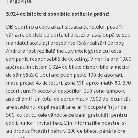
Târgoviște.
5.924 de bilete disponibile astăzi la prânz!
DB-sport.ro a centralizat situația tichetelor puse în
vânzare de club pe portalul bilete.ro, asta după ce sub
mandatul aceluiași președinte fără realizări Cordoș
Andrei a fost reziliată inclusiv înțelegerea cu fosta
companie responsabilă de ticketing. Vineri la ora 13.00
apăreau în sistem 5.924 de bilete disponibile la meciul
de sâmbătă. Clubul are puțin peste 100 de abonați,
masa presei 45 de locuri, zona VIP aproximativ 80, 370
locuri sunt în sectorul oaspeților, 350 zona tampon,
așa că dintr-un total de aproximativ 7.500 de locuri cât
are stadionul după reabilitare, ar fi ocupate în jur de
500, cu tot cu cele vândute pe bani, gratuități pentru
copii, juniori, invitații etc. Din informațiile noastre, s-
au produs încasări pentru 200 de bilete, până la ora