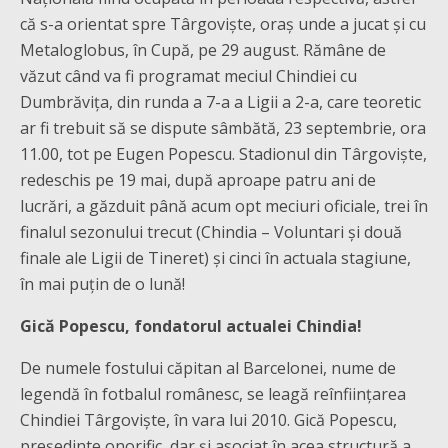
că s-a orientat spre Târgoviște, oraș unde a jucat și cu
Metaloglobus, în Cupă, pe 29 august. Rămâne de
văzut când va fi programat meciul Chindiei cu
Dumbrăvița, din runda a 7-a a Ligii a 2-a, care teoretic
ar fi trebuit să se dispute sâmbătă, 23 septembrie, ora
11.00, tot pe Eugen Popescu. Stadionul din Târgoviște,
redeschis pe 19 mai, după aproape patru ani de
lucrări, a găzduit până acum opt meciuri oficiale, trei în
finalul sezonului trecut (Chindia – Voluntari și două
finale ale Ligii de Tineret) și cinci în actuala stagiune,
în mai puțin de o lună!
Gică Popescu, fondatorul actualei Chindia!
De numele fostului căpitan al Barcelonei, nume de
legendă în fotbalul românesc, se leagă reînființarea
Chindiei Târgoviște, în vara lui 2010. Gică Popescu,
președinte onorific, dar și asociat în acea structură a