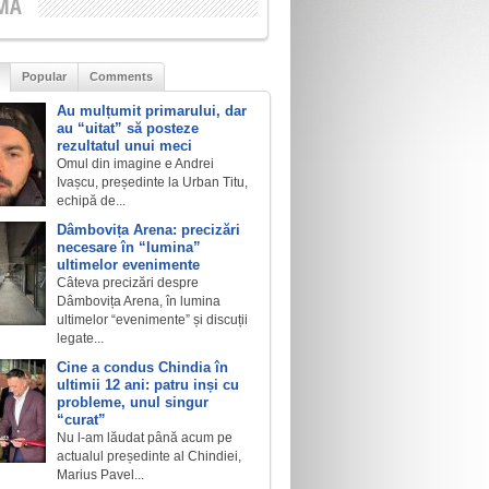
MA
Popular
Comments
Au mulțumit primarului, dar
au “uitat” să posteze
rezultatul unui meci
Omul din imagine e Andrei
Ivașcu, președinte la Urban Titu,
echipă de...
Dâmbovița Arena: precizări
necesare în “lumina”
ultimelor evenimente
Câteva precizări despre
Dâmbovița Arena, în lumina
ultimelor “evenimente” și discuții
legate...
Cine a condus Chindia în
ultimii 12 ani: patru inși cu
probleme, unul singur
“curat”
Nu l-am lăudat până acum pe
actualul președinte al Chindiei,
Marius Pavel...