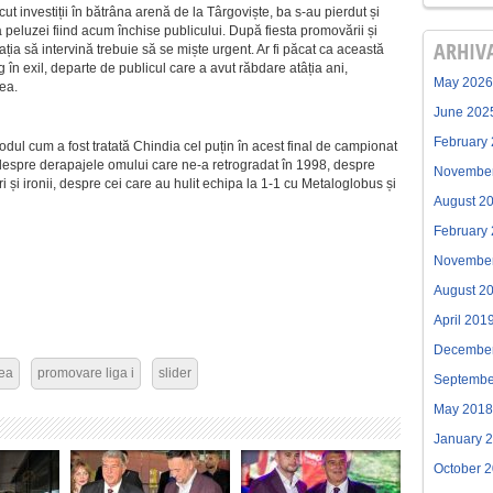
ut investiții în bătrâna arenă de la Târgoviște, ba s-au pierdut și
a peluzei fiind acum închise publicului. După fiesta promovării și
ARHIV
ția să intervină trebuie să se miște urgent. Ar fi păcat ca această
în exil, departe de publicul care a avut răbdare atâția ani,
May 2026
ea.
June 202
February
odul cum a fost tratată Chindia cel puțin în acest final de campionat
Și despre derapajele omului care ne-a retrogradat în 1998, despre
Novembe
i și ironii, despre cei care au hulit echipa la 1-1 cu Metaloglobus și
August 2
February
Novembe
August 2
April 201
Decembe
dea
promovare liga i
slider
Septembe
May 2018
January 
October 