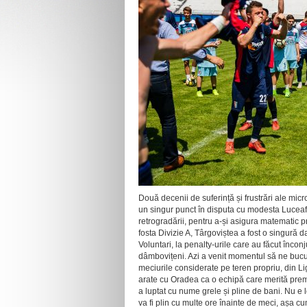
Două decenii de suferință și frustrări ale mic
un singur punct în disputa cu modesta Luceafă
retrogradării, pentru a-și asigura matematic pr
fosta Divizie A, Târgoviștea a fost o singură d
Voluntari, la penalty-urile care au făcut încon
dâmbovițeni. Azi a venit momentul să ne bucură
meciurile considerate pe teren propriu, din Lig
arate cu Oradea ca o echipă care merită premia
a luptat cu nume grele și pline de bani. Nu e 
va fi plin cu multe ore înainte de meci, așa cu