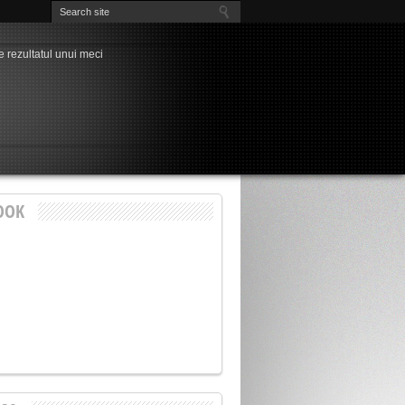
e rezultatul unui meci
a” ultimelor evenimente
nși cu probleme, unul singur “curat”
la Chindia, Marius Pavel
dia – Petrolul la Târgoviște
nește visul de (aproape) trei decenii al
rdeen – FCSB, play-off-ul Europa League!
ți pentru play-off-ul Cupei României
3-1
OOK