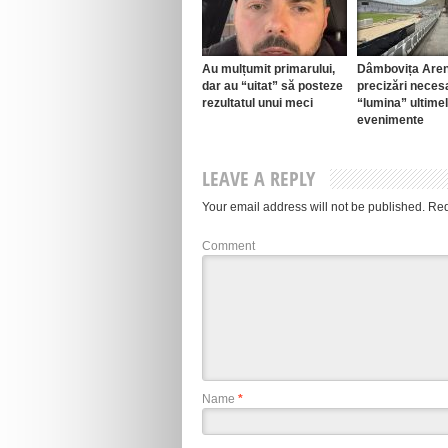
Au mulțumit primarului,
Dâmbovița Aren
dar au “uitat” să posteze
precizări neces
rezultatul unui meci
“lumina” ultime
evenimente
LEAVE A REPLY
Your email address will not be published.
Req
Comment
Name
*