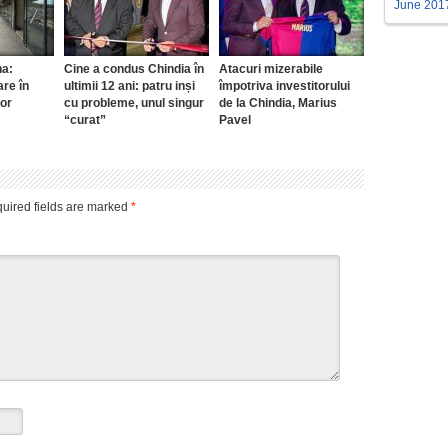
June 201
a:
Cine a condus Chindia în
Atacuri mizerabile
are în
ultimii 12 ani: patru inși
împotriva investitorului
lor
cu probleme, unul singur
de la Chindia, Marius
“curat”
Pavel
uired fields are marked
*