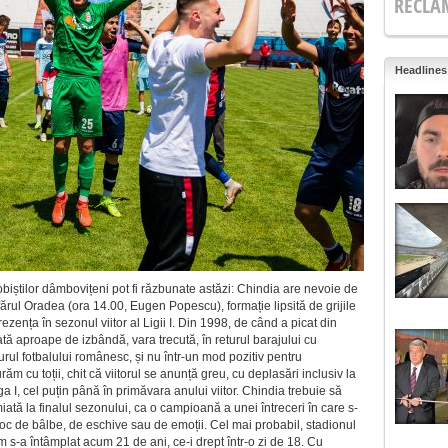
RECLA
Headlines
robiștilor dâmbovițeni pot fi răzbunate astăzi: Chindia are nevoie de
rul Oradea (ora 14.00, Eugen Popescu), formație lipsită de grijile
ezența în sezonul viitor al Ligii I. Din 1998, de când a picat din
ată aproape de izbândă, vara trecută, în returul barajului cu
jurul fotbalului românesc, și nu într-un mod pozitiv pentru
m cu toții, chit că viitorul se anunță greu, cu deplasări inclusiv la
a I, cel puțin până în primăvara anului viitor. Chindia trebuie să
tă la finalul sezonului, ca o campioană a unei întreceri în care s-
loc de bâlbe, de eschive sau de emoții. Cel mai probabil, stadionul
m s-a întâmplat acum 21 de ani, ce-i drept într-o zi de 18. Cu