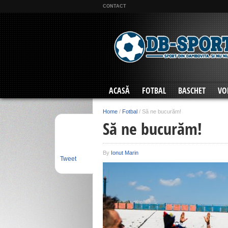
CONTACT
ACASĂ
FOTBAL
BASCHET
VO
Home
/
Fotbal
/
Să ne bucurăm!
Să ne bucurăm!
By
Ionut Marin
Tweet