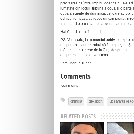
precizarea că între timp nu doar că nu s-au făc
jumătate din locuri, tribuna a doua și o parte 
după alegerile de duminică, cei care au obliga
echipă frumoasă să joace un campionat întreg 
înfruntând ploaia, canicula, gerul sau ninsoar
Hai Chindia, hai în Liga I!
P.S. Vom scrie, la momentul potrivit, despre m
despre unii care ar trebui să fie imparțiali. 
mărturiile unui nene de la Cluj, despre mall-ur
despre multe altele. Va fi timp.
Foto: Marius Tudor
Comments
comments
chindia
db-sport
luceafarul ora
RELATED POSTS