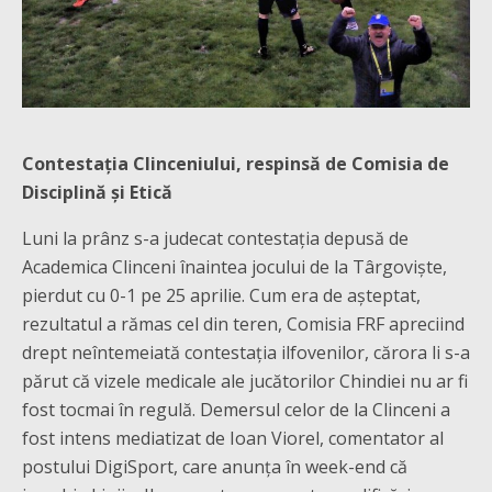
Contestația Clinceniului, respinsă de Comisia de
Disciplină și Etică
Luni la prânz s-a judecat contestația depusă de
Academica Clinceni înaintea jocului de la Târgoviște,
pierdut cu 0-1 pe 25 aprilie. Cum era de așteptat,
rezultatul a rămas cel din teren, Comisia FRF apreciind
drept neîntemeiată contestația ilfovenilor, cărora li s-a
părut că vizele medicale ale jucătorilor Chindiei nu ar fi
fost tocmai în regulă. Demersul celor de la Clinceni a
fost intens mediatizat de Ioan Viorel, comentator al
postului DigiSport, care anunța în week-end că