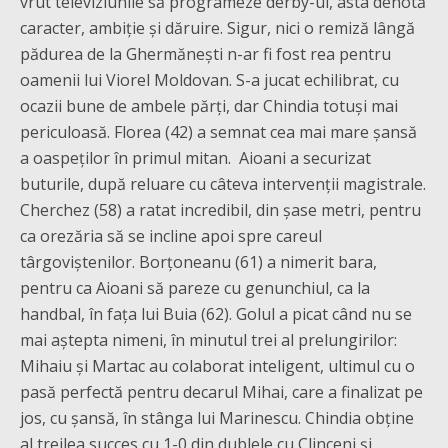
vrut televiziunile să programeze derby-ul, asta denotă
caracter, ambiție și dăruire. Sigur, nici o remiză lângă
pădurea de la Ghermănești n-ar fi fost rea pentru
oamenii lui Viorel Moldovan. S-a jucat echilibrat, cu
ocazii bune de ambele părți, dar Chindia totuși mai
periculoasă. Florea (42) a semnat cea mai mare șansă
a oaspeților în primul mitan. Aioani a securizat
buturile, după reluare cu câteva intervenții magistrale.
Cherchez (58) a ratat incredibil, din șase metri, pentru
ca orezăria să se incline apoi spre careul
târgoviștenilor. Borțoneanu (61) a nimerit bara,
pentru ca Aioani să pareze cu genunchiul, ca la
handbal, în fața lui Buia (62). Golul a picat când nu se
mai aștepta nimeni, în minutul trei al prelungirilor:
Mihaiu și Martac au colaborat inteligent, ultimul cu o
pasă perfectă pentru decarul Mihai, care a finalizat pe
jos, cu șansă, în stânga lui Marinescu. Chindia obține
al treilea succes cu 1-0 din dublele cu Clinceni și