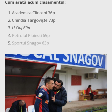
Cum arată acum clasamentul:
Academica Clinceni 76p
Chindia Târgoviște 73p
U Cluj 69p
Petrolul Ploiesti 65p
Sportul Snagov 63p