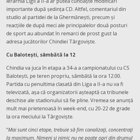
ierarhia Ligii a II-a ar putea cunoaște modificări
importante după ședința CD. Altfel, comentariul din
studio al partidei de la Ghermănești, precum și
reacțiile de după meci ale principalelor două posturi
de sport au abundat în remarci de prost gust la
adresa jucătorilor Chindiei Târgoviște.
Cu Balotești, sâmbătă la 12
Chindia va juca în etapa a 34-a a campionatului cu CS
Balotești, pe teren propriu, sâmbătă la ora 12.00.
Partida cu penultima clasată din Liga a II-a nu va fi
televizată, așa că organizatorii așteaptă ca tribunele
deschise ale stadionului să fie pline. Vremea se anunță
mult mai prietenoasă în week-end, cu 20-22 de grade
la ora meciului la Târgoviște.
“
Mai sunt cinci etape, trebuie să fim canalizaţi, concentraţi
la maximum. Nimeni şi nimic nu ne poate opri din drumul