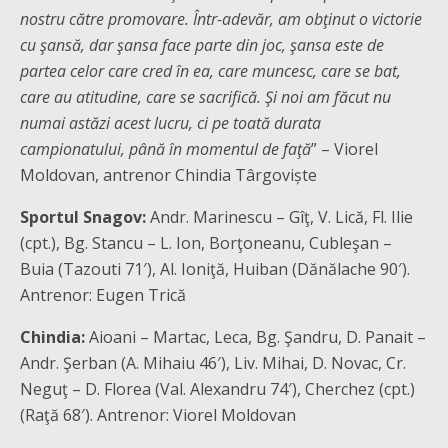
nostru către promovare. Într-adevăr, am obţinut o victorie
cu şansă, dar şansa face parte din joc, şansa este de
partea celor care cred în ea, care muncesc, care se bat,
care au atitudine, care se sacrifică. Şi noi am făcut nu
numai astăzi acest lucru, ci pe toată durata
campionatului, până în momentul de faţă
” – Viorel
Moldovan, antrenor Chindia Târgoviște
Sportul Snagov:
Andr. Marinescu – Gîţ, V. Lică, Fl. Ilie
(cpt.), Bg. Stancu – L. Ion, Borţoneanu, Cubleşan –
Buia (Tazouti 71′), Al. Ioniţă, Huiban (Dănălache 90′).
Antrenor: Eugen Trică
Chindia:
Aioani – Martac, Leca, Bg. Şandru, D. Panait –
Andr. Şerban (A. Mihaiu 46′), Liv. Mihai, D. Novac, Cr.
Neguţ – D. Florea (Val. Alexandru 74′), Cherchez (cpt.)
(Raţă 68′). Antrenor: Viorel Moldovan