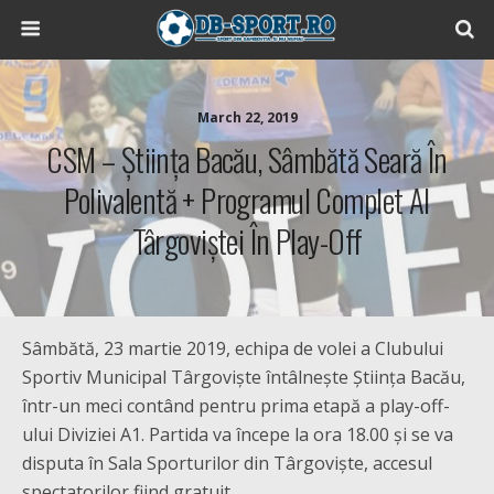
March 22, 2019
CSM – Știința Bacău, Sâmbătă Seară În
Polivalentă + Programul Complet Al
Târgoviștei În Play-Off
Sâmbătă, 23 martie 2019, echipa de volei a Clubului
Sportiv Municipal Târgoviște întâlnește Știința Bacău,
într-un meci contând pentru prima etapă a play-off-
ului Diviziei A1. Partida va începe la ora 18.00 și se va
disputa în Sala Sporturilor din Târgoviște, accesul
spectatorilor fiind gratuit.