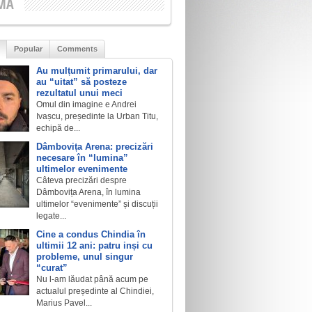
MA
Popular
Comments
Au mulțumit primarului, dar
au “uitat” să posteze
rezultatul unui meci
Omul din imagine e Andrei
Ivașcu, președinte la Urban Titu,
echipă de...
Dâmbovița Arena: precizări
necesare în “lumina”
ultimelor evenimente
Câteva precizări despre
Dâmbovița Arena, în lumina
ultimelor “evenimente” și discuții
legate...
Cine a condus Chindia în
ultimii 12 ani: patru inși cu
probleme, unul singur
“curat”
Nu l-am lăudat până acum pe
actualul președinte al Chindiei,
Marius Pavel...