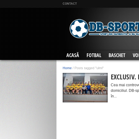
CONTACT
ACASĂ
FOTBAL
BASCHET
VO
Home
/
Posts tagged "ulmi"
EXCLUSIV. 
Cea mai controve
domiciliul. DB-sp
în...