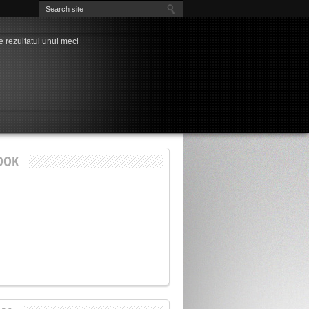
e rezultatul unui meci
a” ultimelor evenimente
nși cu probleme, unul singur “curat”
la Chindia, Marius Pavel
dia – Petrolul la Târgoviște
nește visul de (aproape) trei decenii al
rdeen – FCSB, play-off-ul Europa League!
ți pentru play-off-ul Cupei României
3-1
OOK